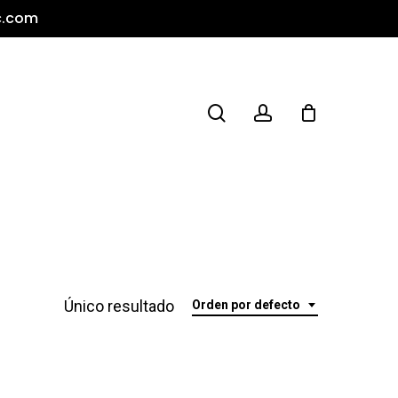
c.com
search
account
Único resultado
Orden por defecto