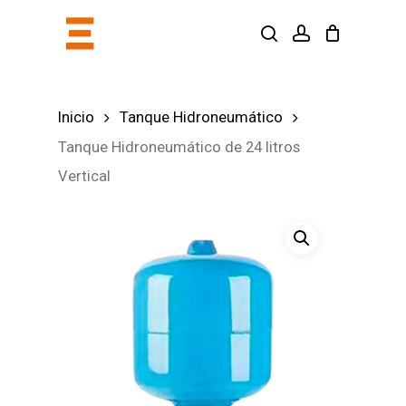
Skip
search
account
to
main
content
Inicio
Tanque Hidroneumático
Tanque Hidroneumático de 24 litros
Vertical