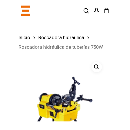
Skip
search
account
to
main
content
Inicio
Roscadora hidráulica
Roscadora hidráulica de tuberías 750W