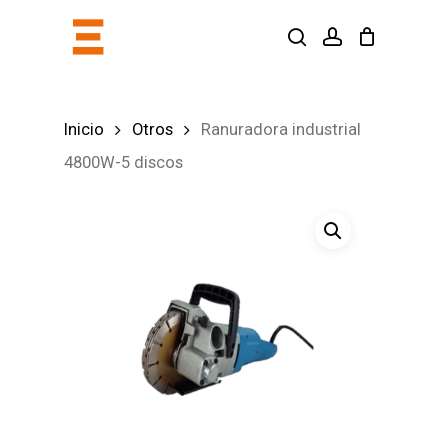
Skip
search
account
to
main
content
Inicio
Otros
Ranuradora industrial
4800W-5 discos