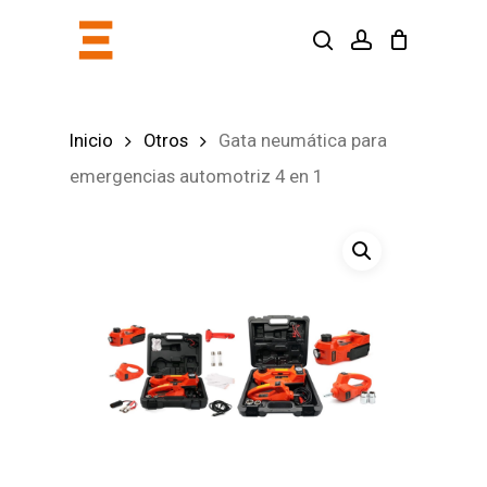
Skip
search
account
to
main
content
Inicio
Otros
Gata neumática para
emergencias automotriz 4 en 1