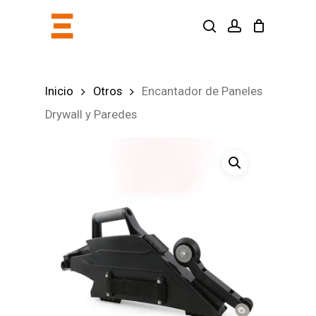
Skip
search
account
to
main
content
Inicio
Otros
Encantador de Paneles
Drywall y Paredes