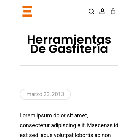
Skip
search
account
to
main
content
Herramientas
De Gasfitería
marzo 23, 2013
Lorem ipsum dolor sit amet,
consectetur adipiscing elit. Maecenas id
est sed lacus volutpat lobortis ac non